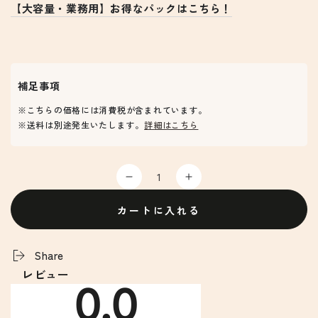
【大容量・業務用】お得なパックはこちら！
補足事項
※こちらの価格には消費税が含まれています。
※送料は別途発生いたします。
詳細はこちら
数
※
※
量
冷
冷
カートに入れる
蔵
蔵
国
国
産
産
Share
小
小
レビュー
麦
麦
0.0
中
中