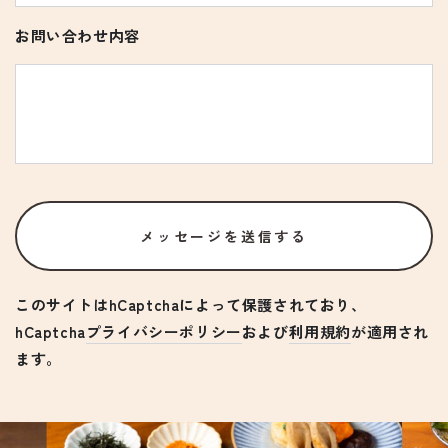
話
番
お問い合わせ内容
号
コ
メ
ン
ト
メッセージを送信する
このサイトはhCaptchaによって保護されており、
hCaptcha
プライバシーポリシー
および
利用規約
が適用され
ます。