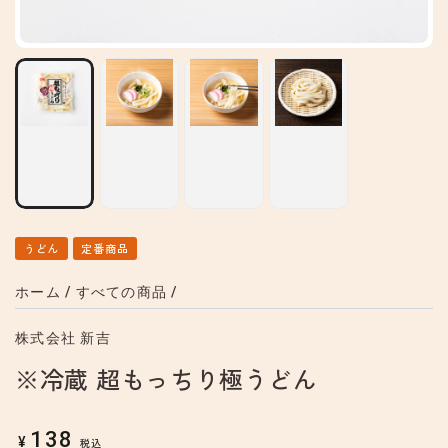
うどん
定番商品
ホーム
/
すべての商品
/
株式会社 新吉
※冷蔵 超もっちり極うどん
138
定
¥
税込