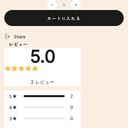
数
※
※
量
冷
冷
カートに入れる
蔵
蔵
超
超
も
も
Share
っ
っ
レビュー
ち
ち
5.0
り
り
極
極
う
う
ど
ど
2
レビュー
ん
ん
の
の
2
5
数
数
量
量
0
4
を
を
減
増
0
3
ら
や