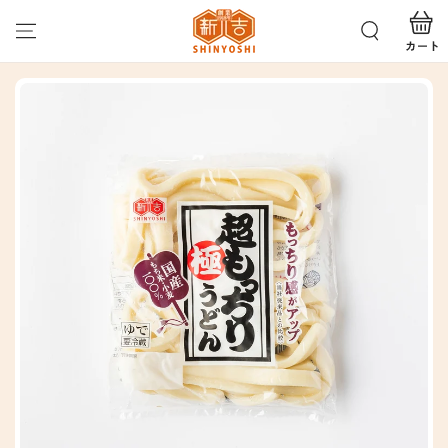
カ
コンテンツにスキッ
プする
ー
ト
商品の情報にスキップ
する