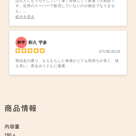
ほんとにもっちりしていて凄く美味しくて家族で大絶賛で
す。近所のスーパーで販売していないのが残念でなりませ
ん。
また、次回も購入させて頂きます！
続きを見る
和久 宇多
和宇
07/18/2025
商品名の通り、もちもちした食感がとても気持ちが良く、味
も良い。煮込みうどんに最適。
商品情報
内容量
180ｇ