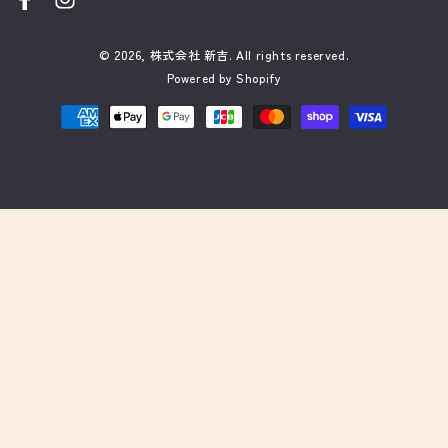
Facebook
Instagram
© 2026,
株式会社 新吉
. All rights reserved.
Powered by Shopify
支
払
い
方
法