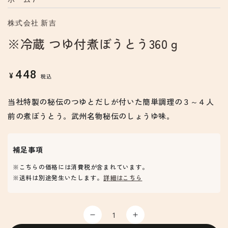
株式会社 新吉
※冷蔵 つゆ付煮ぼうとう360ｇ
448
定
¥
税込
価
当社特製の秘伝のつゆとだしが付いた簡単調理の３～４人
前の煮ぼうとう。武州名物秘伝のしょうゆ味。
補足事項
※こちらの価格には消費税が含まれています。
※送料は別途発生いたします。
詳細はこちら
数
※
※
量