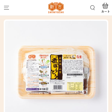
カ
コンテンツにスキッ
プする
ー
ト
商品の情報にスキップ
する