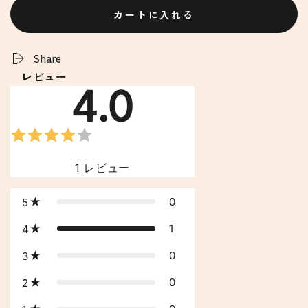
冷
冷
カートに入れる
蔵
蔵
つ
つ
ゆ
ゆ
Share
付
付
レビュー
煮
煮
4.0
ぼ
ぼ
う
う
と
と
う
う
1
レビュー
360
360
ｇ
ｇ
の
の
0
5
数
数
1
4
量
量
を
を
0
3
減
増
0
2
ら
や
す
す