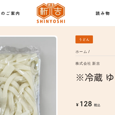
衛のご案内
読み物
うどん
ホーム
/
株式会社 新吉
※冷蔵 
128
定
¥
税込
価