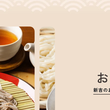
お
新吉の