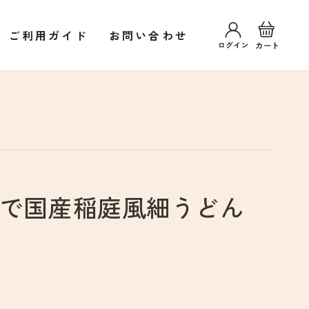
ロ
カ
グ
ー
ご利用ガイド
お問い合わせ
イ
ト
ン
ゆで国産稲庭風細うどん