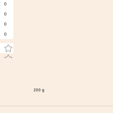
0
減
増
ら
や
0
す
す
0
0
Star rating
い
200ｇ