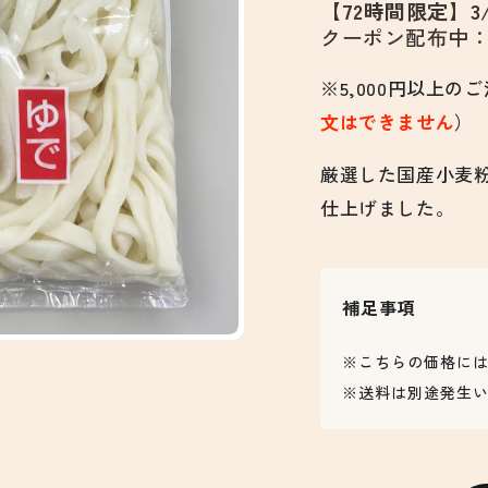
【72時間限定】
クーポン配布中：Q4
※5,000円以上
文はできません
）
厳選した国産小麦
仕上げました。
補足事項
※こちらの価格に
※送料は別途発生