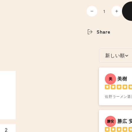
数
※
※
量
冷
冷
蔵
蔵
Share
青
青
竹
竹
打
打
新しい順
ち
ち
風
風
ち
ち
ぢ
ぢ
美樹
美
れ
れ
麺
麺
佐野ラーメン醤
冷
冷
し
し
佐
佐
野
野
勝広 
勝安
ら
ら
2