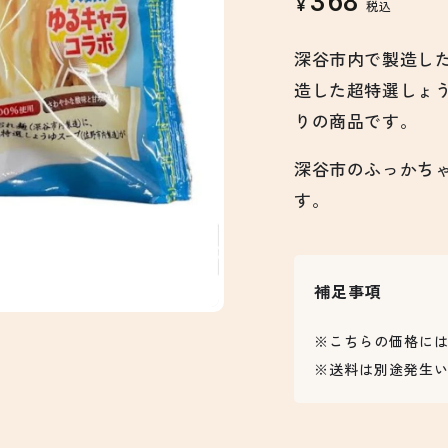
368
¥
税込
価
深谷市内で製造し
造した超特選しょ
りの商品です。
深谷市のふっかち
す。
補足事項
※こちらの価格に
※送料は別途発生