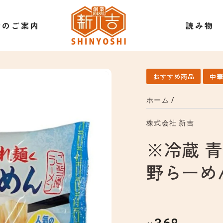
衛のご案内
読み物
おすすめ商品
中
ホーム
/
株式会社 新吉
※冷蔵 
野らーめ
定