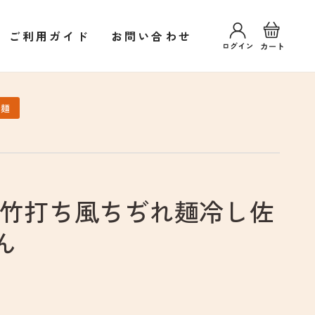
ロ
カ
グ
ー
ご利用ガイド
お問い合わせ
イ
ト
ン
華麺
青竹打ち風ちぢれ麺冷し佐
ん