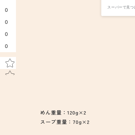
ー
ー
スーパーで見つ
め
め
0
ん
ん
0
の
の
数
数
0
量
量
を
を
0
減
増
ら
や
Star rating
い
す
す
めん重量：120g×2
スープ重量：70g×2