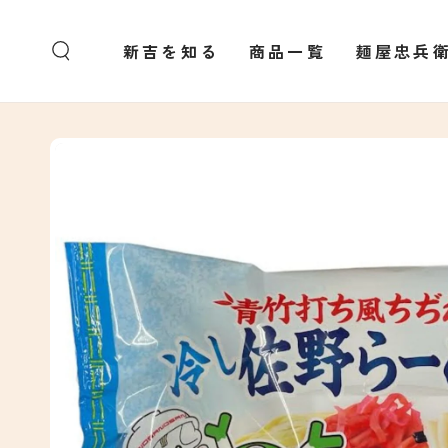
コンテンツにスキッ
プする
新吉を知る
商品一覧
麺屋忠兵
商品の情報にスキップ
する